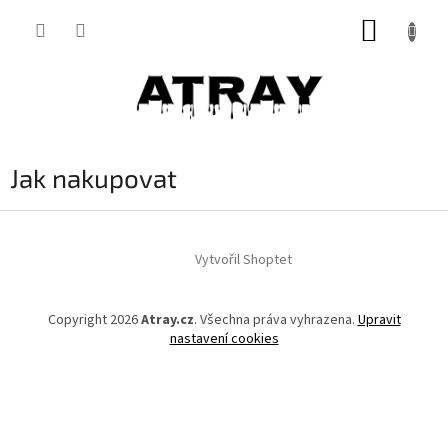
Přejít
NÁKUP
na
obsah
KOŠÍK
Jak nakupovat
Z
á
Vytvořil Shoptet
p
a
t
Copyright 2026
Atray.cz
. Všechna práva vyhrazena.
Upravit
í
nastavení cookies